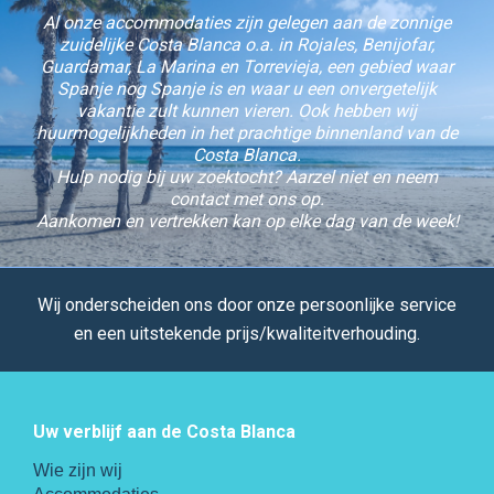
Al onze accommodaties zijn gelegen aan de zonnige
zuidelijke Costa Blanca o.a. in Rojales, Benijofar,
Guardamar, La Marina en Torrevieja, een gebied waar
Spanje nog Spanje is en waar u een onvergetelijk
vakantie zult kunnen vieren. Ook hebben wij
huurmogelijkheden in het prachtige binnenland van de
Costa Blanca.
Hulp nodig bij uw zoektocht? Aarzel niet en neem
contact met ons op.
Aankomen en vertrekken kan op elke dag van de week!
Wij onderscheiden ons door onze persoonlijke service
en een uitstekende prijs/kwaliteitverhouding.
Uw verblijf aan de Costa Blanca
Wie zijn wij