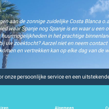
n aan de zonnige zuidelijke Costa Blanca o.a.
bied waar Spanje nog Spanje is en waar u een on
j huurmogelijkheden in het prachtige binnenlan
bij uw zoektocht? Aarzel niet en neem contact
komen en vertrekken kan op elke dag van de w
 onze persoonlijke service en een uitstekende
izen
Algemeen
C