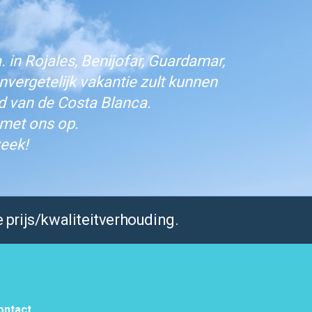
 in Rojales, Benijofar, Guardamar,
vergetelijk vakantie zult kunnen
d van de Costa Blanca.
 met ons op.
eek!
 prijs/kwaliteitverhouding.
ontact