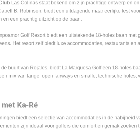
 Club
Las Colinas staat bekend om zijn prachtige ontwerp en on
bell B. Robinson, biedt een uitdagende maar eerlijke test voor 
n en een prachtig uitzicht op de baan.
oamor Golf Resort biedt een uitstekende 18-holes baan met g
s. Het resort zelf biedt luxe accommodaties, restaurants en an
de buurt van Rojales, biedt La Marquesa Golf een 18-holes baan
 een mix van lange, open fairways en smalle, technische holes,
e met Ka-Ré
ngen biedt een selectie van accommodaties in de nabijheid va
rtementen zijn ideaal voor golfers die comfort en gemak zoeken t