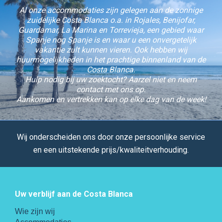
Al onze accommodaties zijn gelegen aan de zonnige
zuidelijke Costa Blanca o.a. in Rojales, Benijofar,
Guardamar, La Marina en Torrevieja, een gebied waar
Spanje nog Spanje is en waar u een onvergetelijk
vakantie zult kunnen vieren. Ook hebben wij
huurmogelijkheden in het prachtige binnenland van de
Costa Blanca.
Hulp nodig bij uw zoektocht? Aarzel niet en neem
contact met ons op.
Aankomen en vertrekken kan op elke dag van de week!
Wij onderscheiden ons door onze persoonlijke service
en een uitstekende prijs/kwaliteitverhouding.
Uw verblijf aan de Costa Blanca
Wie zijn wij