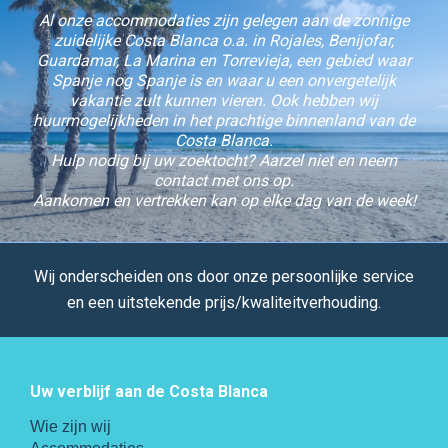
Al onze accommodaties zijn gelegen aan de zonnige
zuidelijke Costa Blanca o.a. in Rojales, Benijofar,
Guardamar, La Marina en Torrevieja, een gebied waar
Spanje nog Spanje is en waar u een onvergetelijk
vakantie zult kunnen vieren. Ook hebben wij
huurmogelijkheden in het prachtige binnenland van de
Costa Blanca.
Hulp nodig bij uw zoektocht? Aarzel niet en neem
contact met ons op.
Aankomen en vertrekken kan op elke dag van de week!
Wij onderscheiden ons door onze persoonlijke service
en een uitstekende prijs/kwaliteitverhouding.
Uw verblijf aan de Costa Blanca
Wie zijn wij