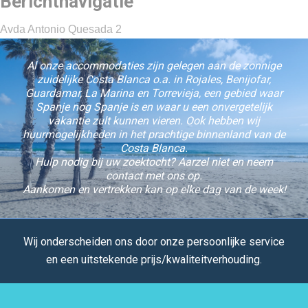
Berichtnavigatie
Avda Antonio Quesada 2
Al onze accommodaties zijn gelegen aan de zonnige
zuidelijke Costa Blanca o.a. in Rojales, Benijofar,
Guardamar, La Marina en Torrevieja, een gebied waar
Spanje nog Spanje is en waar u een onvergetelijk
vakantie zult kunnen vieren. Ook hebben wij
huurmogelijkheden in het prachtige binnenland van de
Costa Blanca.
Hulp nodig bij uw zoektocht? Aarzel niet en neem
contact met ons op.
Aankomen en vertrekken kan op elke dag van de week!
Wij onderscheiden ons door onze persoonlijke service
en een uitstekende prijs/kwaliteitverhouding.