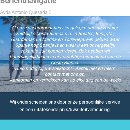
Berichtnavigatie
Avda Antonio Quesada 2
Al onze accommodaties zijn gelegen aan de zonnige
zuidelijke Costa Blanca o.a. in Rojales, Benijofar,
Guardamar, La Marina en Torrevieja, een gebied waar
Spanje nog Spanje is en waar u een onvergetelijk
vakantie zult kunnen vieren. Ook hebben wij
huurmogelijkheden in het prachtige binnenland van de
Costa Blanca.
Hulp nodig bij uw zoektocht? Aarzel niet en neem
contact met ons op.
Aankomen en vertrekken kan op elke dag van de week!
Wij onderscheiden ons door onze persoonlijke service
en een uitstekende prijs/kwaliteitverhouding.