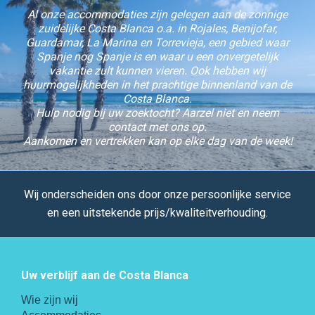
Al onze accommodaties zijn gelegen aan de zonnige
zuidelijke Costa Blanca o.a. in Rojales, Benijofar,
Guardamar, La Marina en Torrevieja, een gebied waar
Spanje nog Spanje is en waar u een onvergetelijk
vakantie zult kunnen vieren. Ook hebben wij
huurmogelijkheden in het prachtige binnenland van de
Costa Blanca.
Hulp nodig bij uw zoektocht? Aarzel niet en neem
contact met ons op.
Aankomen en vertrekken kan op elke dag van de week!
Wij onderscheiden ons door onze persoonlijke service
en een uitstekende prijs/kwaliteitverhouding.
Uw verblijf aan de Costa Blanca
Wie zijn wij