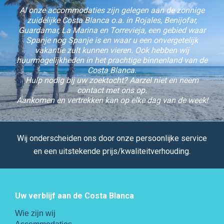
Al onze accommodaties zijn gelegen aan de zonnige
zuidelijke Costa Blanca o.a. in Rojales, Benijofar,
Guardamar, La Marina en Torrevieja, een gebied waar
Spanje nog Spanje is en waar u een onvergetelijk
vakantie zult kunnen vieren. Ook hebben wij
huurmogelijkheden in het prachtige binnenland van de
Costa Blanca.
Hulp nodig bij uw zoektocht? Aarzel niet en neem
contact met ons op.
Aankomen en vertrekken kan op elke dag van de week!
Wij onderscheiden ons door onze persoonlijke service
en een uitstekende prijs/kwaliteitverhouding.
Uw verblijf aan de Costa Blanca
Wie zijn wij