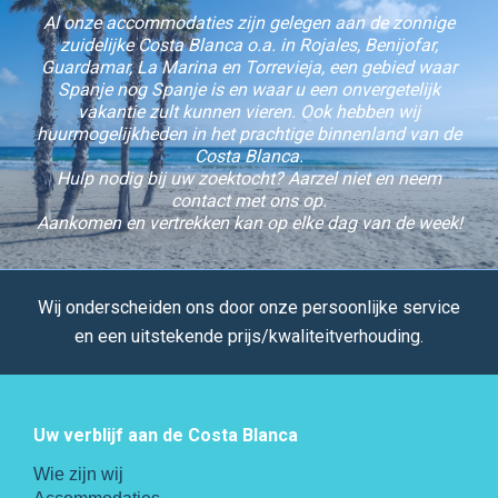
Al onze accommodaties zijn gelegen aan de zonnige
zuidelijke Costa Blanca o.a. in Rojales, Benijofar,
Guardamar, La Marina en Torrevieja, een gebied waar
Spanje nog Spanje is en waar u een onvergetelijk
vakantie zult kunnen vieren. Ook hebben wij
huurmogelijkheden in het prachtige binnenland van de
Costa Blanca.
Hulp nodig bij uw zoektocht? Aarzel niet en neem
contact met ons op.
Aankomen en vertrekken kan op elke dag van de week!
Wij onderscheiden ons door onze persoonlijke service
en een uitstekende prijs/kwaliteitverhouding.
Uw verblijf aan de Costa Blanca
Wie zijn wij