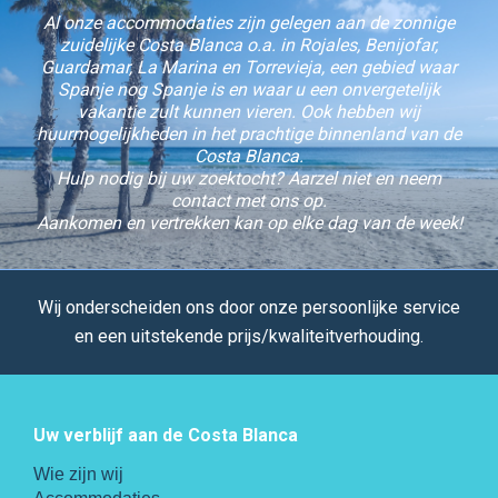
Al onze accommodaties zijn gelegen aan de zonnige
zuidelijke Costa Blanca o.a. in Rojales, Benijofar,
Guardamar, La Marina en Torrevieja, een gebied waar
Spanje nog Spanje is en waar u een onvergetelijk
vakantie zult kunnen vieren. Ook hebben wij
huurmogelijkheden in het prachtige binnenland van de
Costa Blanca.
Hulp nodig bij uw zoektocht? Aarzel niet en neem
contact met ons op.
Aankomen en vertrekken kan op elke dag van de week!
Wij onderscheiden ons door onze persoonlijke service
en een uitstekende prijs/kwaliteitverhouding.
Uw verblijf aan de Costa Blanca
Wie zijn wij