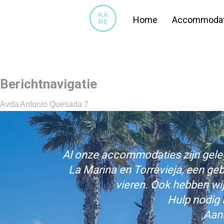
KLIK HIER
Home
Accommodat
Berichtnavigatie
Avda Antonio Quesada 7
Al onze accommodaties zijn gelege
La Marina en Torrevieja, een ge
vieren. Ook hebben wi
Hulp nodig 
Aan