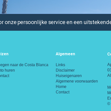
 onze persoonlijke service en een uitstekende
izen
Algemeen
C
A
iegen naar de Costa Blanca
Links
0
to huren
Disclaimer
A
ntact
Huiseigenaren
Algemene voorwaarden
Home
M
Contact
M
E
© 