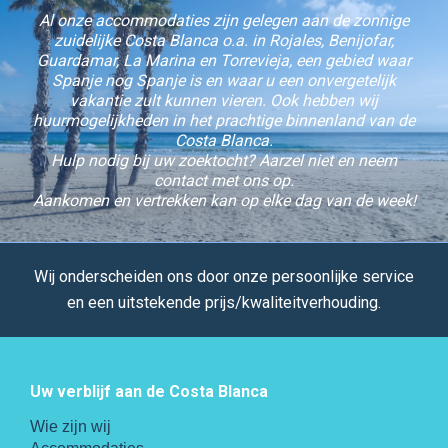
Al onze accommodaties zijn gelegen aan de zonnige
zuidelijke Costa Blanca o.a. in Rojales, Benijofar,
Guardamar, La Marina en Torrevieja, een gebied waar
Spanje nog Spanje is en waar u een onvergetelijk
vakantie zult kunnen vieren. Ook hebben wij
huurmogelijkheden in het prachtige binnenland van de
Costa Blanca.
Hulp nodig bij uw zoektocht? Aarzel niet en neem
contact met ons op.
Aankomen en vertrekken kan op elke dag van de week!
Wij onderscheiden ons door onze persoonlijke service
en een uitstekende prijs/kwaliteitverhouding.
Uw verblijf aan de Costa Blanca
Wie zijn wij