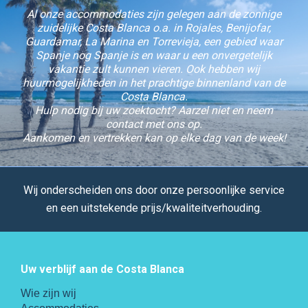
Al onze accommodaties zijn gelegen aan de zonnige
zuidelijke Costa Blanca o.a. in Rojales, Benijofar,
Guardamar, La Marina en Torrevieja, een gebied waar
Spanje nog Spanje is en waar u een onvergetelijk
vakantie zult kunnen vieren. Ook hebben wij
huurmogelijkheden in het prachtige binnenland van de
Costa Blanca.
Hulp nodig bij uw zoektocht? Aarzel niet en neem
contact met ons op.
Aankomen en vertrekken kan op elke dag van de week!
Wij onderscheiden ons door onze persoonlijke service
en een uitstekende prijs/kwaliteitverhouding.
Uw verblijf aan de Costa Blanca
Wie zijn wij