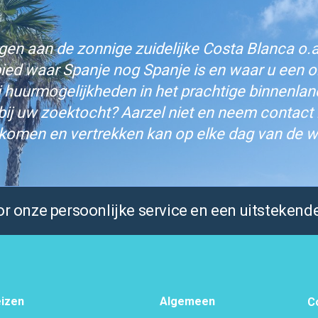
n aan de zonnige zuidelijke Costa Blanca o.a.
bied waar Spanje nog Spanje is en waar u een on
j huurmogelijkheden in het prachtige binnenlan
bij uw zoektocht? Aarzel niet en neem contact
komen en vertrekken kan op elke dag van de w
 onze persoonlijke service en een uitstekende
izen
Algemeen
C