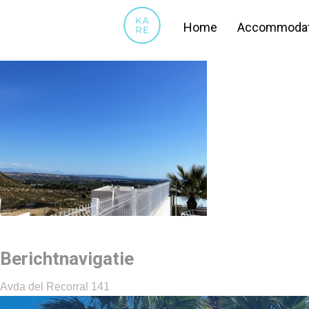
09
Home
Accommodat
Berichtnavigatie
Avda del Recorral 141