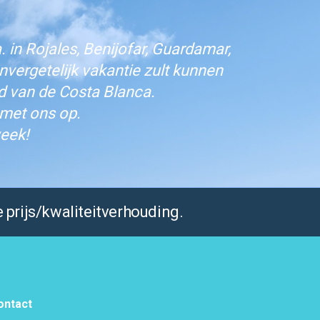
 in Rojales, Benijofar, Guardamar,
vergetelijk vakantie zult kunnen
d van de Costa Blanca.
 met ons op.
eek!
 prijs/kwaliteitverhouding.
ontact