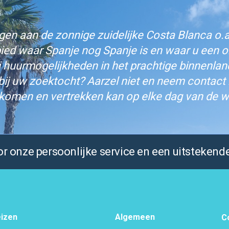
n aan de zonnige zuidelijke Costa Blanca o.a.
bied waar Spanje nog Spanje is en waar u een on
j huurmogelijkheden in het prachtige binnenlan
bij uw zoektocht? Aarzel niet en neem contact
komen en vertrekken kan op elke dag van de w
 onze persoonlijke service en een uitstekende
izen
Algemeen
C