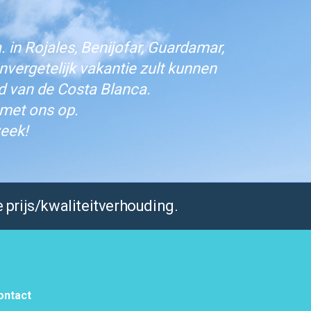
 in Rojales, Benijofar, Guardamar,
vergetelijk vakantie zult kunnen
d van de Costa Blanca.
 met ons op.
eek!
 prijs/kwaliteitverhouding.
ontact