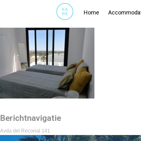
11
Home
Accommodat
Berichtnavigatie
Avda del Recorral 141