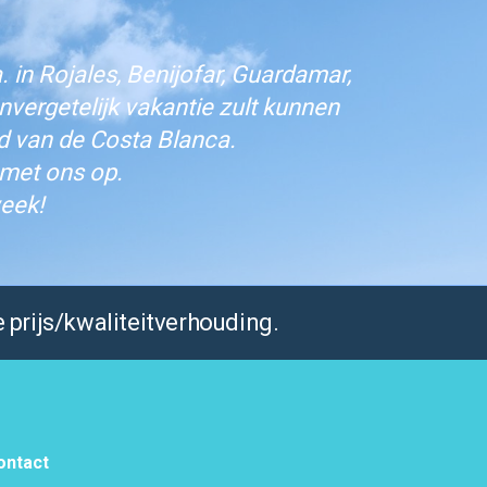
 in Rojales, Benijofar, Guardamar,
vergetelijk vakantie zult kunnen
d van de Costa Blanca.
 met ons op.
eek!
 prijs/kwaliteitverhouding.
ontact