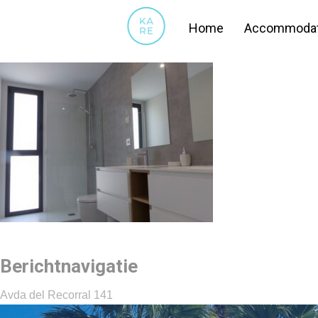
13
Home
Accommodat
Berichtnavigatie
Avda del Recorral 141