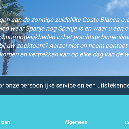
n aan de zonnige zuidelijke Costa Blanca o.a.
bied waar Spanje nog Spanje is en waar u een on
j huurmogelijkheden in het prachtige binnenlan
bij uw zoektocht? Aarzel niet en neem contact
komen en vertrekken kan op elke dag van de w
 onze persoonlijke service en een uitstekende
izen
Algemeen
C