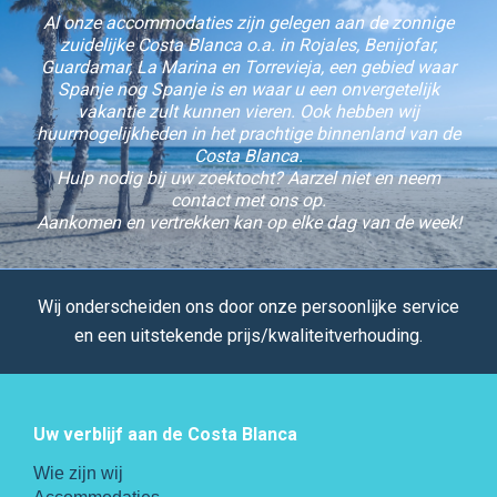
Al onze accommodaties zijn gelegen aan de zonnige
zuidelijke Costa Blanca o.a. in Rojales, Benijofar,
Guardamar, La Marina en Torrevieja, een gebied waar
Spanje nog Spanje is en waar u een onvergetelijk
vakantie zult kunnen vieren. Ook hebben wij
huurmogelijkheden in het prachtige binnenland van de
Costa Blanca.
Hulp nodig bij uw zoektocht? Aarzel niet en neem
contact met ons op.
Aankomen en vertrekken kan op elke dag van de week!
Wij onderscheiden ons door onze persoonlijke service
en een uitstekende prijs/kwaliteitverhouding.
Uw verblijf aan de Costa Blanca
Wie zijn wij