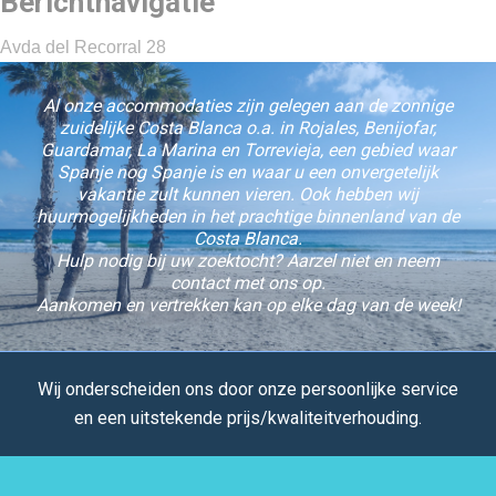
Berichtnavigatie
Avda del Recorral 28
Al onze accommodaties zijn gelegen aan de zonnige
zuidelijke Costa Blanca o.a. in Rojales, Benijofar,
Guardamar, La Marina en Torrevieja, een gebied waar
Spanje nog Spanje is en waar u een onvergetelijk
vakantie zult kunnen vieren. Ook hebben wij
huurmogelijkheden in het prachtige binnenland van de
Costa Blanca.
Hulp nodig bij uw zoektocht? Aarzel niet en neem
contact met ons op.
Aankomen en vertrekken kan op elke dag van de week!
Wij onderscheiden ons door onze persoonlijke service
en een uitstekende prijs/kwaliteitverhouding.