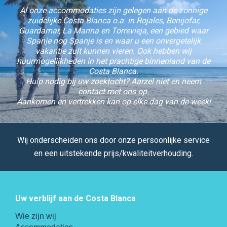
Al onze accommodaties zijn gelegen aan de zonnige
zuidelijke Costa Blanca o.a. in Rojales, Benijofar,
Guardamar, La Marina en Torrevieja, een gebied waar
Spanje nog Spanje is en waar u een onvergetelijk
vakantie zult kunnen vieren. Ook hebben wij
huurmogelijkheden in het prachtige binnenland van de
Costa Blanca.
Hulp nodig bij uw zoektocht? Aarzel niet en neem
contact met ons op.
Aankomen en vertrekken kan op elke dag van de week!
Wij onderscheiden ons door onze persoonlijke service
en een uitstekende prijs/kwaliteitverhouding.
Uw verblijf aan de Costa Blanca
Wie zijn wij