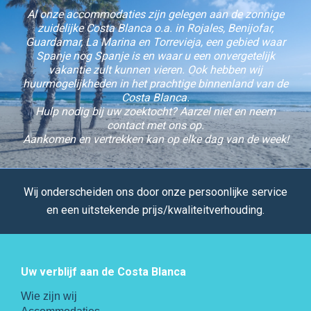
Al onze accommodaties zijn gelegen aan de zonnige
zuidelijke Costa Blanca o.a. in Rojales, Benijofar,
Guardamar, La Marina en Torrevieja, een gebied waar
Spanje nog Spanje is en waar u een onvergetelijk
vakantie zult kunnen vieren. Ook hebben wij
huurmogelijkheden in het prachtige binnenland van de
Costa Blanca.
Hulp nodig bij uw zoektocht? Aarzel niet en neem
contact met ons op.
Aankomen en vertrekken kan op elke dag van de week!
Wij onderscheiden ons door onze persoonlijke service
en een uitstekende prijs/kwaliteitverhouding.
Uw verblijf aan de Costa Blanca
Wie zijn wij