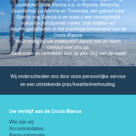
zuidelijke Costa Blanca o.a. in Rojales, Benijofar,
Guardamar, La Marina en Torrevieja, een gebied waar
Spanje nog Spanje is en waar u een onvergetelijk
vakantie zult kunnen vieren. Ook hebben wij
huurmogelijkheden in het prachtige binnenland van de
Costa Blanca.
Hulp nodig bij uw zoektocht? Aarzel niet en neem
contact met ons op.
Aankomen en vertrekken kan op elke dag van de week!
Wij onderscheiden ons door onze persoonlijke service
en een uitstekende prijs/kwaliteitverhouding.
Uw verblijf aan de Costa Blanca
Wie zijn wij
Accommodaties
Regio-informatie