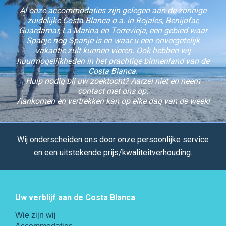
Al onze accommodaties zijn gelegen aan de zonnige
zuidelijke Costa Blanca o.a. in Rojales, Benijofar,
Guardamar, La Marina en Torrevieja, een gebied waar
Spanje nog Spanje is en waar u een onvergetelijk
vakantie zult kunnen vieren. Ook hebben wij
huurmogelijkheden in het prachtige binnenland van de
Costa Blanca.
Hulp nodig bij uw zoektocht? Aarzel niet en neem
contact met ons op.
Aankomen en vertrekken kan op elke dag van de week!
Wij onderscheiden ons door onze persoonlijke service
en een uitstekende prijs/kwaliteitverhouding.
Uw verblijf aan de Costa Blanca
Wie zijn wij