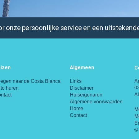
 onze persoonlijke service en een uitstekende
izen
Algemeen
C
A
iegen naar de Costa Blanca
Links
0
to huren
Disclaimer
A
ntact
Huiseigenaren
Algemene voorwaarden
Home
M
Contact
M
E
© 