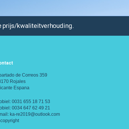
 prijs/kwaliteitverhouding.
ontact
partado de Correos 359
3170 Rojales
licante Espana
obiel:
0031 655 18 71 53
obiel:
0034 647 62 49 21
mail:
ka-re2019@outlook.com
copyright