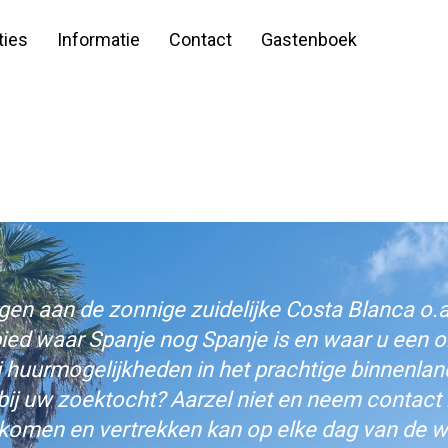
ies
Informatie
Contact
Gastenboek
n aan de zonnige zuidelijke Costa Blanca o.a.
bied waar Spanje nog Spanje is en waar u een on
j huurmogelijkheden in het prachtige binnenlan
bij uw zoektocht? Aarzel niet en neem contact
komen en vertrekken kan op elke dag van de w