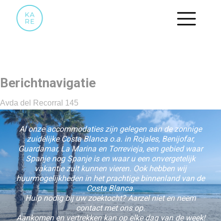
29
Berichtnavigatie
Avda del Recorral 145
Al onze accommodaties zijn gelegen aan de zonnige
zuidelijke Costa Blanca o.a. in Rojales, Benijofar,
Guardamar, La Marina en Torrevieja, een gebied waar
Spanje nog Spanje is en waar u een onvergetelijk
vakantie zult kunnen vieren. Ook hebben wij
huurmogelijkheden in het prachtige binnenland van de
Costa Blanca.
Hulp nodig bij uw zoektocht? Aarzel niet en neem
contact met ons op.
Aankomen en vertrekken kan op elke dag van de week!