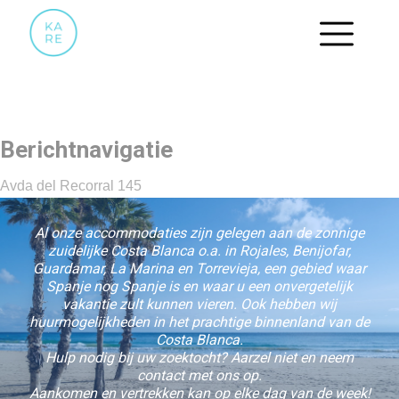
33
Berichtnavigatie
Avda del Recorral 145
Al onze accommodaties zijn gelegen aan de zonnige
zuidelijke Costa Blanca o.a. in Rojales, Benijofar,
Guardamar, La Marina en Torrevieja, een gebied waar
Spanje nog Spanje is en waar u een onvergetelijk
vakantie zult kunnen vieren. Ook hebben wij
huurmogelijkheden in het prachtige binnenland van de
Costa Blanca.
Hulp nodig bij uw zoektocht? Aarzel niet en neem
contact met ons op.
Aankomen en vertrekken kan op elke dag van de week!