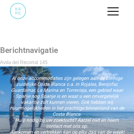
66 MASTER BEDROOM
Berichtnavigatie
Avda del Recorral 145
Al onze accommodaties zijn gelegen aan de zonnige
zuidelijke Costa Blanca o.a. in Rojales, Benijofar,
Guardamar, La Marina en Torrevieja, een gebied waar
Spanje nog Spanje is en waar u een onvergetelijk
vakantie zult kunnen vieren. Ook hebben wij
huurmogelijkheden in het prachtige binnenland van de
Costa Blanca.
Hulp nodig bij uw zoektocht? Aarzel niet en neem
contact met ons op.
Aankomen en vertrekken kan op elke dag van de week!