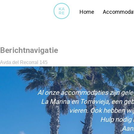
KLIK HIER
Home
Accommodat
Berichtnavigatie
Avda del Recorral 145
Al onze accommodaties zijn gelege
La Marina en Torrevieja, een ge
vieren. Ook hebben wi
Hulp nodig 
Aan