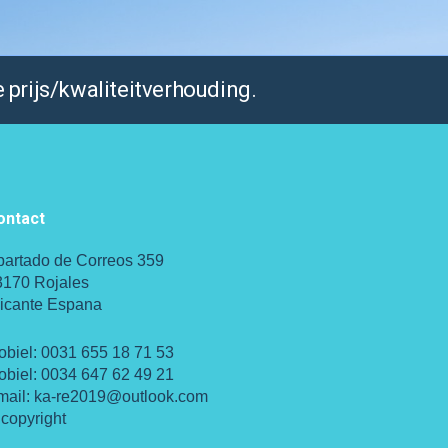
 prijs/kwaliteitverhouding.
ontact
partado de Correos 359
3170 Rojales
licante Espana
obiel:
0031 655 18 71 53
obiel:
0034 647 62 49 21
mail:
ka-re2019@outlook.com
copyright