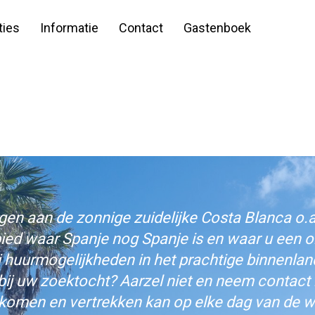
ies
Informatie
Contact
Gastenboek
n aan de zonnige zuidelijke Costa Blanca o.a.
bied waar Spanje nog Spanje is en waar u een on
j huurmogelijkheden in het prachtige binnenlan
bij uw zoektocht? Aarzel niet en neem contact
komen en vertrekken kan op elke dag van de w