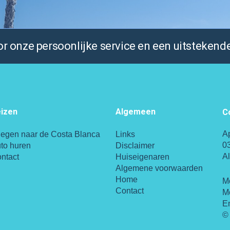
 onze persoonlijke service en een uitstekende
izen
Algemeen
C
A
iegen naar de Costa Blanca
Links
0
to huren
Disclaimer
A
ntact
Huiseigenaren
Algemene voorwaarden
Home
M
Contact
M
E
© 