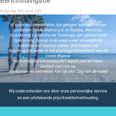
Berichtnavigatie
Avda del Recorral 145
Al onze accommodaties zijn gelegen aan de zonnige
zuidelijke Costa Blanca o.a. in Rojales, Benijofar,
Guardamar, La Marina en Torrevieja, een gebied waar
Spanje nog Spanje is en waar u een onvergetelijk
vakantie zult kunnen vieren. Ook hebben wij
huurmogelijkheden in het prachtige binnenland van de
Costa Blanca.
Hulp nodig bij uw zoektocht? Aarzel niet en neem
contact met ons op.
Aankomen en vertrekken kan op elke dag van de week!
Wij onderscheiden ons door onze persoonlijke service
en een uitstekende prijs/kwaliteitverhouding.