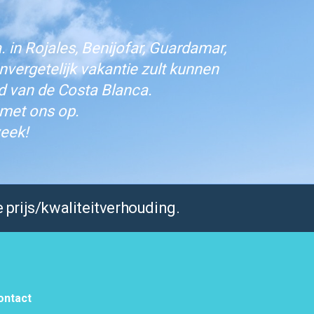
 in Rojales, Benijofar, Guardamar,
vergetelijk vakantie zult kunnen
d van de Costa Blanca.
 met ons op.
eek!
 prijs/kwaliteitverhouding.
ontact