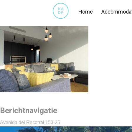
40
Home
Accommodat
Berichtnavigatie
Avenida del Recorral 153-25