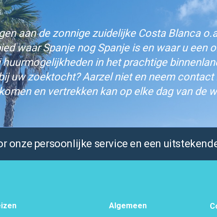
n aan de zonnige zuidelijke Costa Blanca o.a.
bied waar Spanje nog Spanje is en waar u een on
j huurmogelijkheden in het prachtige binnenlan
bij uw zoektocht? Aarzel niet en neem contact
komen en vertrekken kan op elke dag van de w
 onze persoonlijke service en een uitstekende
izen
Algemeen
C