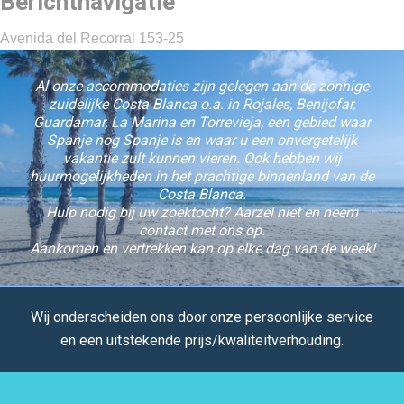
Berichtnavigatie
Avenida del Recorral 153-25
Al onze accommodaties zijn gelegen aan de zonnige
zuidelijke Costa Blanca o.a. in Rojales, Benijofar,
Guardamar, La Marina en Torrevieja, een gebied waar
Spanje nog Spanje is en waar u een onvergetelijk
vakantie zult kunnen vieren. Ook hebben wij
huurmogelijkheden in het prachtige binnenland van de
Costa Blanca.
Hulp nodig bij uw zoektocht? Aarzel niet en neem
contact met ons op.
Aankomen en vertrekken kan op elke dag van de week!
Wij onderscheiden ons door onze persoonlijke service
en een uitstekende prijs/kwaliteitverhouding.