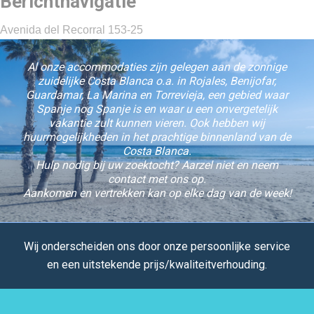
Berichtnavigatie
Avenida del Recorral 153-25
Al onze accommodaties zijn gelegen aan de zonnige
zuidelijke Costa Blanca o.a. in Rojales, Benijofar,
Guardamar, La Marina en Torrevieja, een gebied waar
Spanje nog Spanje is en waar u een onvergetelijk
vakantie zult kunnen vieren. Ook hebben wij
huurmogelijkheden in het prachtige binnenland van de
Costa Blanca.
Hulp nodig bij uw zoektocht? Aarzel niet en neem
contact met ons op.
Aankomen en vertrekken kan op elke dag van de week!
Wij onderscheiden ons door onze persoonlijke service
en een uitstekende prijs/kwaliteitverhouding.