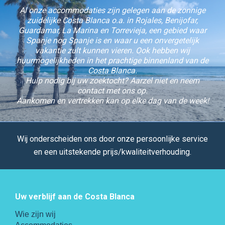
Al onze accommodaties zijn gelegen aan de zonnige
zuidelijke Costa Blanca o.a. in Rojales, Benijofar,
Guardamar, La Marina en Torrevieja, een gebied waar
Spanje nog Spanje is en waar u een onvergetelijk
vakantie zult kunnen vieren. Ook hebben wij
huurmogelijkheden in het prachtige binnenland van de
Costa Blanca.
Hulp nodig bij uw zoektocht? Aarzel niet en neem
contact met ons op.
Aankomen en vertrekken kan op elke dag van de week!
Wij onderscheiden ons door onze persoonlijke service
en een uitstekende prijs/kwaliteitverhouding.
Uw verblijf aan de Costa Blanca
Wie zijn wij