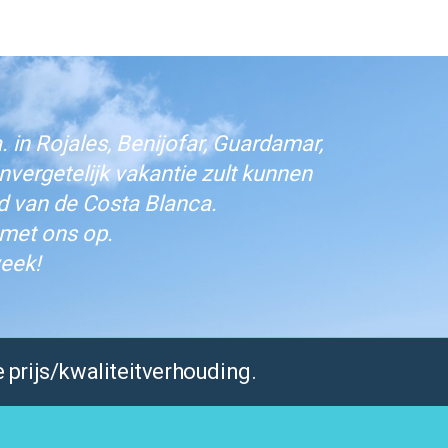
 in Rojales, Benijofar, Guardamar,
vergetelijk vakantie zult kunnen
d van de Costa Blanca.
 met ons op.
eek!
 prijs/kwaliteitverhouding.