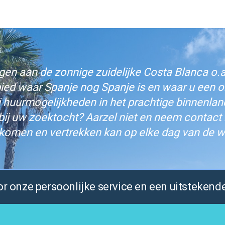
n aan de zonnige zuidelijke Costa Blanca o.a.
bied waar Spanje nog Spanje is en waar u een on
j huurmogelijkheden in het prachtige binnenlan
bij uw zoektocht? Aarzel niet en neem contact
komen en vertrekken kan op elke dag van de w
 onze persoonlijke service en een uitstekende