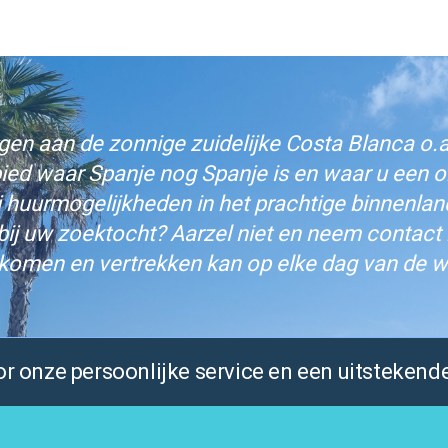
n aan de zonnige zuidelijke Costa Blanca o.a.
bied waar Spanje nog Spanje is en waar u een on
j huurmogelijkheden in het prachtige binnenlan
bij uw zoektocht? Aarzel niet en neem contact
komen en vertrekken kan op elke dag van de w
 onze persoonlijke service en een uitstekende