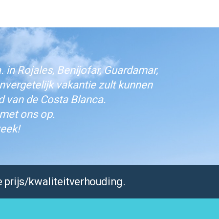
 in Rojales, Benijofar, Guardamar,
vergetelijk vakantie zult kunnen
d van de Costa Blanca.
 met ons op.
eek!
 prijs/kwaliteitverhouding.