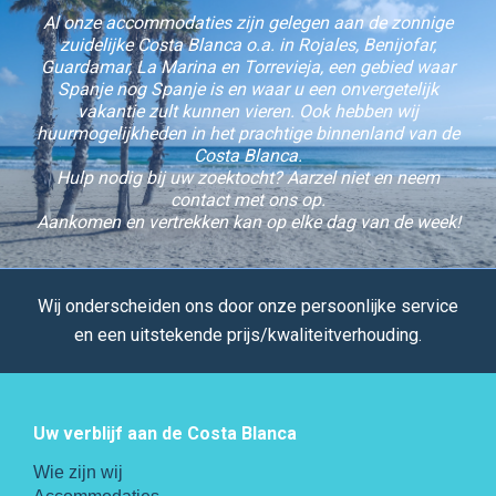
Al onze accommodaties zijn gelegen aan de zonnige
zuidelijke Costa Blanca o.a. in Rojales, Benijofar,
Guardamar, La Marina en Torrevieja, een gebied waar
Spanje nog Spanje is en waar u een onvergetelijk
vakantie zult kunnen vieren. Ook hebben wij
huurmogelijkheden in het prachtige binnenland van de
Costa Blanca.
Hulp nodig bij uw zoektocht? Aarzel niet en neem
contact met ons op.
Aankomen en vertrekken kan op elke dag van de week!
Wij onderscheiden ons door onze persoonlijke service
en een uitstekende prijs/kwaliteitverhouding.
Uw verblijf aan de Costa Blanca
Wie zijn wij