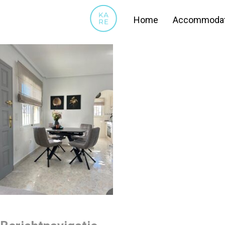
WOONKAMER9
Home
Accommodat