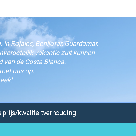
 in Rojales, Benijofar, Guardamar,
vergetelijk vakantie zult kunnen
d van de Costa Blanca.
 met ons op.
eek!
 prijs/kwaliteitverhouding.