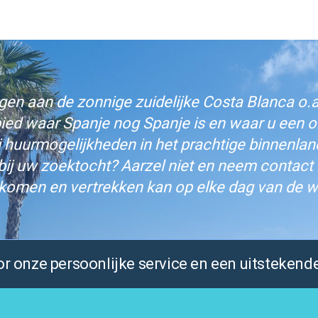
n aan de zonnige zuidelijke Costa Blanca o.a.
bied waar Spanje nog Spanje is en waar u een on
j huurmogelijkheden in het prachtige binnenlan
bij uw zoektocht? Aarzel niet en neem contact
komen en vertrekken kan op elke dag van de w
 onze persoonlijke service en een uitstekende