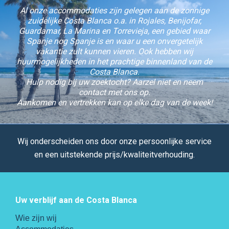
Al onze accommodaties zijn gelegen aan de zonnige
zuidelijke Costa Blanca o.a. in Rojales, Benijofar,
Guardamar, La Marina en Torrevieja, een gebied waar
Spanje nog Spanje is en waar u een onvergetelijk
vakantie zult kunnen vieren. Ook hebben wij
huurmogelijkheden in het prachtige binnenland van de
Costa Blanca.
Hulp nodig bij uw zoektocht? Aarzel niet en neem
contact met ons op.
Aankomen en vertrekken kan op elke dag van de week!
Wij onderscheiden ons door onze persoonlijke service
en een uitstekende prijs/kwaliteitverhouding.
Uw verblijf aan de Costa Blanca
Wie zijn wij