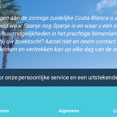
n aan de zonnige zuidelijke Costa Blanca o.a.
bied waar Spanje nog Spanje is en waar u een on
j huurmogelijkheden in het prachtige binnenlan
bij uw zoektocht? Aarzel niet en neem contact
komen en vertrekken kan op elke dag van de w
 onze persoonlijke service en een uitstekende
izen
Algemeen
C