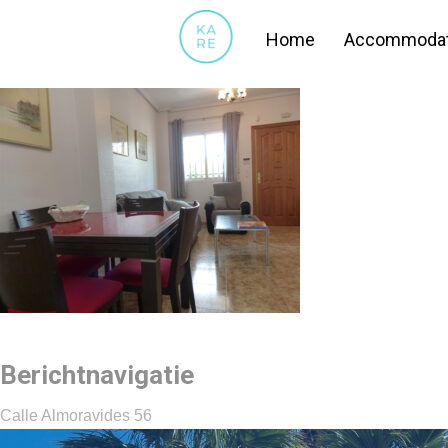
14
Home
Accommodat
Berichtnavigatie
Calle Almoravides 56