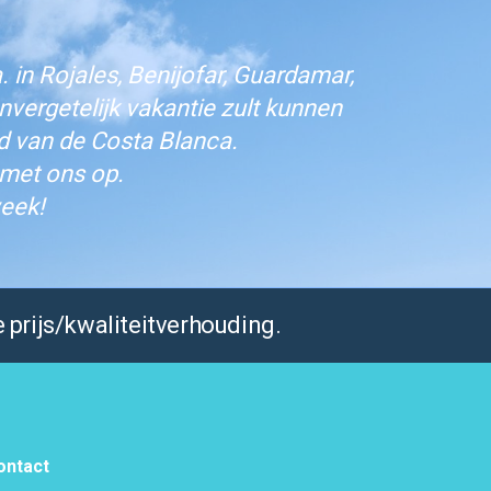
 in Rojales, Benijofar, Guardamar,
vergetelijk vakantie zult kunnen
d van de Costa Blanca.
 met ons op.
eek!
 prijs/kwaliteitverhouding.
ontact