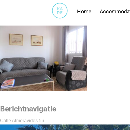
15
Home
Accommodat
Berichtnavigatie
Calle Almoravides 56