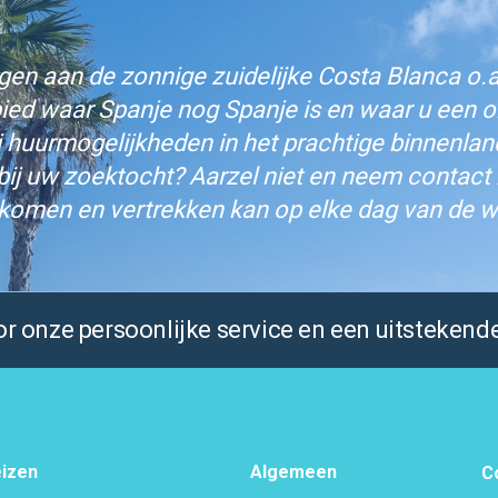
n aan de zonnige zuidelijke Costa Blanca o.a.
bied waar Spanje nog Spanje is en waar u een on
j huurmogelijkheden in het prachtige binnenlan
bij uw zoektocht? Aarzel niet en neem contact
komen en vertrekken kan op elke dag van de w
 onze persoonlijke service en een uitstekende
izen
Algemeen
C