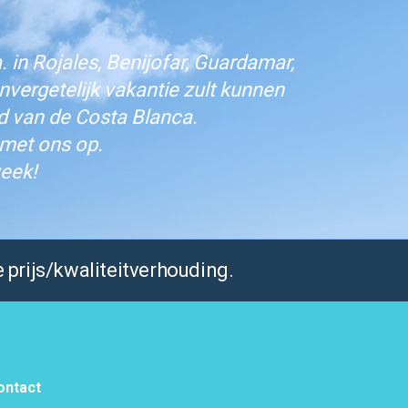
 in Rojales, Benijofar, Guardamar,
vergetelijk vakantie zult kunnen
d van de Costa Blanca.
 met ons op.
eek!
 prijs/kwaliteitverhouding.
ontact