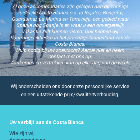
Al onze accommodaties zijn gelegen aan de zonnige
zuidelijke Costa Blanca o.a. in Rojales, Benijofar,
Guardamar, La Marina en Torrevieja, een gebied waar
Spanje nog Spanje is en waar u een onvergetelijk
vakantie zult kunnen vieren. Ook hebben wij
huurmogelijkheden in het prachtige binnenland van de
Costa Blanca.
Hulp nodig bij uw zoektocht? Aarzel niet en neem
contact met ons op.
Aankomen en vertrekken kan op elke dag van de week!
Wij onderscheiden ons door onze persoonlijke service
en een uitstekende prijs/kwaliteitverhouding.
Uw verblijf aan de Costa Blanca
Wie zijn wij