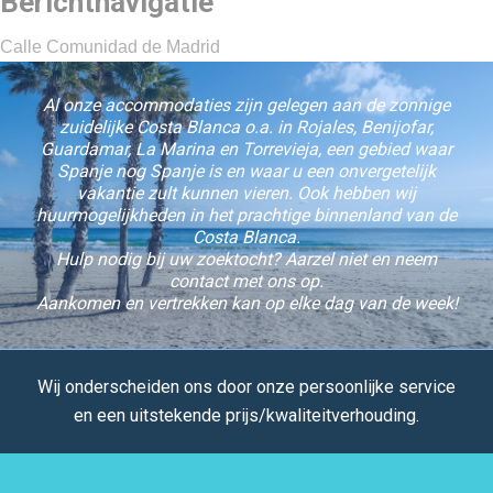
Berichtnavigatie
Calle Comunidad de Madrid
Al onze accommodaties zijn gelegen aan de zonnige
zuidelijke Costa Blanca o.a. in Rojales, Benijofar,
Guardamar, La Marina en Torrevieja, een gebied waar
Spanje nog Spanje is en waar u een onvergetelijk
vakantie zult kunnen vieren. Ook hebben wij
huurmogelijkheden in het prachtige binnenland van de
Costa Blanca.
Hulp nodig bij uw zoektocht? Aarzel niet en neem
contact met ons op.
Aankomen en vertrekken kan op elke dag van de week!
Wij onderscheiden ons door onze persoonlijke service
en een uitstekende prijs/kwaliteitverhouding.