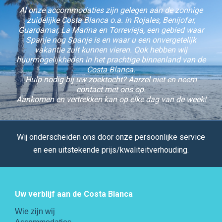
Al onze accommodaties zijn gelegen aan de zonnige
zuidelijke Costa Blanca o.a. in Rojales, Benijofar,
Guardamar, La Marina en Torrevieja, een gebied waar
Spanje nog Spanje is en waar u een onvergetelijk
vakantie zult kunnen vieren. Ook hebben wij
huurmogelijkheden in het prachtige binnenland van de
Costa Blanca.
Hulp nodig bij uw zoektocht? Aarzel niet en neem
contact met ons op.
Aankomen en vertrekken kan op elke dag van de week!
Wij onderscheiden ons door onze persoonlijke service
en een uitstekende prijs/kwaliteitverhouding.
Uw verblijf aan de Costa Blanca
Wie zijn wij