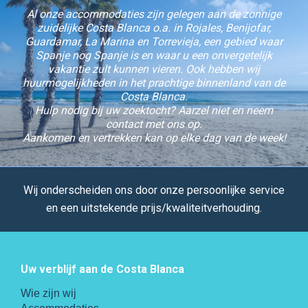
Al onze accommodaties zijn gelegen aan de zonnige
zuidelijke Costa Blanca o.a. in Rojales, Benijofar,
Guardamar, La Marina en Torrevieja, een gebied waar
Spanje nog Spanje is en waar u een onvergetelijk
vakantie zult kunnen vieren. Ook hebben wij
huurmogelijkheden in het prachtige binnenland van de
Costa Blanca.
Hulp nodig bij uw zoektocht? Aarzel niet en neem
contact met ons op.
Aankomen en vertrekken kan op elke dag van de week!
Wij onderscheiden ons door onze persoonlijke service
en een uitstekende prijs/kwaliteitverhouding.
Uw verblijf aan de Costa Blanca
Wie zijn wij