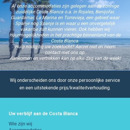
Al onze accommodaties zijn gelegen aan de zonnige
zuidelijke Costa Blanca o.a. in Rojales, Benijofar,
Guardamar, La Marina en Torrevieja, een gebied waar
Spanje nog Spanje is en waar u een onvergetelijk
vakantie zult kunnen vieren. Ook hebben wij
huurmogelijkheden in het prachtige binnenland van de
Costa Blanca.
Hulp nodig bij uw zoektocht? Aarzel niet en neem
contact met ons op.
Aankomen en vertrekken kan op elke dag van de week!
Wij onderscheiden ons door onze persoonlijke service
en een uitstekende prijs/kwaliteitverhouding.
Uw verblijf aan de Costa Blanca
Wie zijn wij