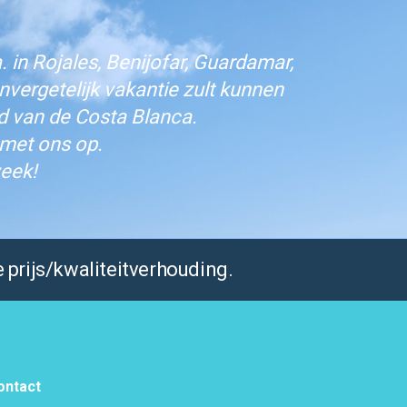
 in Rojales, Benijofar, Guardamar,
vergetelijk vakantie zult kunnen
d van de Costa Blanca.
 met ons op.
eek!
 prijs/kwaliteitverhouding.
ontact