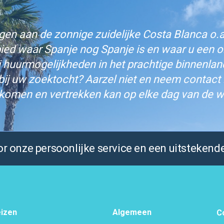
n aan de zonnige zuidelijke Costa Blanca o.a.
bied waar Spanje nog Spanje is en waar u een on
j huurmogelijkheden in het prachtige binnenlan
bij uw zoektocht? Aarzel niet en neem contact
komen en vertrekken kan op elke dag van de w
 onze persoonlijke service en een uitstekende
izen
Algemeen
C