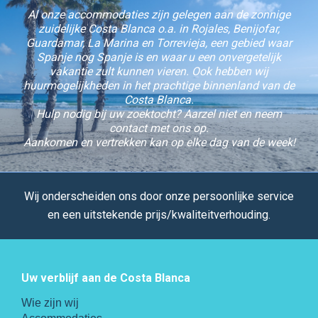
Al onze accommodaties zijn gelegen aan de zonnige
zuidelijke Costa Blanca o.a. in Rojales, Benijofar,
Guardamar, La Marina en Torrevieja, een gebied waar
Spanje nog Spanje is en waar u een onvergetelijk
vakantie zult kunnen vieren. Ook hebben wij
huurmogelijkheden in het prachtige binnenland van de
Costa Blanca.
Hulp nodig bij uw zoektocht? Aarzel niet en neem
contact met ons op.
Aankomen en vertrekken kan op elke dag van de week!
Wij onderscheiden ons door onze persoonlijke service
en een uitstekende prijs/kwaliteitverhouding.
Uw verblijf aan de Costa Blanca
Wie zijn wij