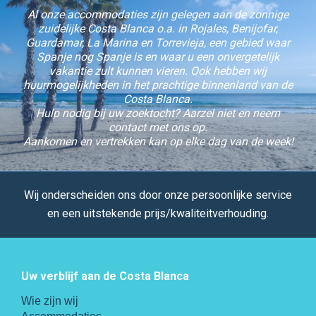
Al onze accommodaties zijn gelegen aan de zonnige
zuidelijke Costa Blanca o.a. in Rojales, Benijofar,
Guardamar, La Marina en Torrevieja, een gebied waar
Spanje nog Spanje is en waar u een onvergetelijk
vakantie zult kunnen vieren. Ook hebben wij
huurmogelijkheden in het prachtige binnenland van de
Costa Blanca.
Hulp nodig bij uw zoektocht? Aarzel niet en neem
contact met ons op.
Aankomen en vertrekken kan op elke dag van de week!
Wij onderscheiden ons door onze persoonlijke service
en een uitstekende prijs/kwaliteitverhouding.
Uw verblijf aan de Costa Blanca
Wie zijn wij