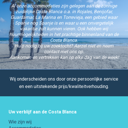
Al onze accommodaties zijn gelegen aan de zonnige
zuidelijke Costa Blanca o.a. in Rojales, Benijofar,
Guardamar, La Marina en Torrevieja, een gebied waar
Spanje nog Spanje is en waar u een onvergetelijk
vakantie zult kunnen vieren. Ook hebben wij
huurmogelijkheden in het prachtige binnenland van de
Costa Blanca.
Hulp nodig bij uw zoektocht? Aarzel niet en neem
contact met ons op.
Aankomen en vertrekken kan op elke dag van de week!
Wij onderscheiden ons door onze persoonlijke service
en een uitstekende prijs/kwaliteitverhouding.
Uw verblijf aan de Costa Blanca
Wie zijn wij