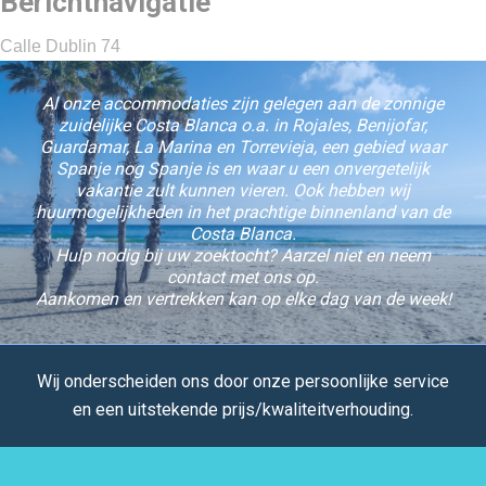
Berichtnavigatie
Calle Dublin 74
Al onze accommodaties zijn gelegen aan de zonnige
zuidelijke Costa Blanca o.a. in Rojales, Benijofar,
Guardamar, La Marina en Torrevieja, een gebied waar
Spanje nog Spanje is en waar u een onvergetelijk
vakantie zult kunnen vieren. Ook hebben wij
huurmogelijkheden in het prachtige binnenland van de
Costa Blanca.
Hulp nodig bij uw zoektocht? Aarzel niet en neem
contact met ons op.
Aankomen en vertrekken kan op elke dag van de week!
Wij onderscheiden ons door onze persoonlijke service
en een uitstekende prijs/kwaliteitverhouding.