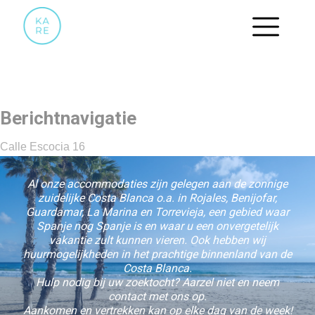
29
Berichtnavigatie
Calle Escocia 16
Al onze accommodaties zijn gelegen aan de zonnige
zuidelijke Costa Blanca o.a. in Rojales, Benijofar,
Guardamar, La Marina en Torrevieja, een gebied waar
Spanje nog Spanje is en waar u een onvergetelijk
vakantie zult kunnen vieren. Ook hebben wij
huurmogelijkheden in het prachtige binnenland van de
Costa Blanca.
Hulp nodig bij uw zoektocht? Aarzel niet en neem
contact met ons op.
Aankomen en vertrekken kan op elke dag van de week!